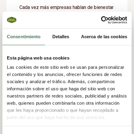
Cada vez más empresas hablan de bienestar
laboral. Pero entre lo que se dice y lo que
realmente se aplica en el día a día, muchas
veces hay una gran diferencia. Diseñar una
Consentimiento
Detalles
Acerca de las cookies
oficina saludable no consiste en añadir un par
de elementos “wellness” y listo. Se trata de...
Esta página web usa cookies
Las cookies de este sitio web se usan para personalizar
el contenido y los anuncios, ofrecer funciones de redes
sociales y analizar el tráfico. Además, compartimos
información sobre el uso que haga del sitio web con
nuestros partners de redes sociales, publicidad y análisis
web, quienes pueden combinarla con otra información
que les haya proporcionado o que hayan recopilado a
partir del uso que haya hecho de sus servicios.
Selección