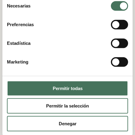
Necesarias
de
consentimiento
Preferencias
Cómo reducir el
absentismo laboral
Estadística
promoviendo entornos
de trabajo saludables
Marketing
26 Mar, 2026
|
Oficina Saludable
El absentismo laboral es uno de los grandes
Permitir todas
retos a los que se enfrentan muchas
empresas. Más allá de las bajas médicas
Permitir la selección
inevitables, existen otros factores como el
cansancio, la desmotivación o los malos
hábitos que influyen directamente en la
Denegar
asistencia y el...