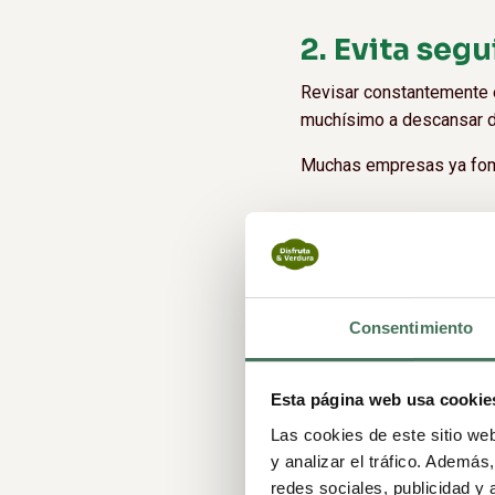
2. Evita seg
Revisar constantemente el
muchísimo a descansar de
Muchas empresas ya fomen
3. Muévete y
Salir a caminar, hacer de
Consentimiento
día.
Después de muchas horas
Esta página web usa cookie
Las cookies de este sitio we
y analizar el tráfico. Ademá
4. Cuida lo 
redes sociales, publicidad y