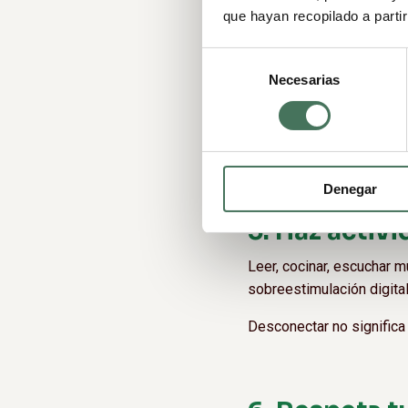
que hayan recopilado a parti
La alimentación influye 
Selección
Incorporar fruta fresca e
Necesarias
de
bienestar general del equ
consentimiento
Cada vez más compañías
hábitos más saludables y
Denegar
5. Haz activ
Leer, cocinar, escuchar m
sobreestimulación digital
Desconectar no significa 