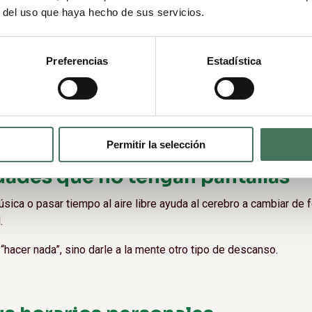
r del uso que haya hecho de sus servicios.
mucho más de lo que pensamos en nuestra energía, concentració
n la oficina o snacks saludables puede ayudar a evitar bajones de
Preferencias
Estadística
ipo durante la jornada laboral.
 apuestan por servicios de
fruta para oficina
o
fruta para e
 crear pausas más naturales y agradables en el trabajo.
Permitir la selección
idades que no tengan pantallas
úsica o pasar tiempo al aire libre ayuda al cerebro a cambiar de f
.
“hacer nada”, sino darle a la mente otro tipo de descanso.