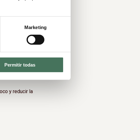
n y estado de ánimo.
 energía y mejorar el
Marketing
mpresas
para fomentar
Permitir todas
oco y reducir la