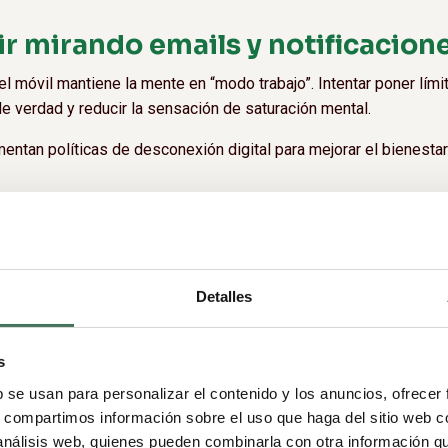
uir mirando emails y notificacion
 móvil mantiene la mente en “modo trabajo”. Intentar poner lími
 verdad y reducir la sensación de saturación mental.
tan políticas de desconexión digital para mejorar el bienestar
 activa el cuerpo
porte suave o simplemente estirar el cuerpo ayuda a liberar tens
Detalles
 sentado, el cuerpo también necesita cambiar de ritmo y desco
s
b se usan para personalizar el contenido y los anuncios, ofrecer
s, compartimos información sobre el uso que haga del sitio web 
que comes durante el día
 análisis web, quienes pueden combinarla con otra información q